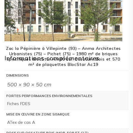
Zac la Pépinière à Villepinte (93) – Anma Architectes
Urbanistes (75) – Pichet (75) – 1980 m² de briques
Informations complémentaires
spécifiques BlocStar Am80 sur Ossature Bois et 570
m² de plaquettes BlocStar Ac19
DIMENSIONS
500 × 90 × 50 cm
FORTES PERFORMANCES ENVIRONNEMENTALES
Fiches FDES
MISE EN ŒUVRE EN ZONE SISMIQUE
ATex de cas A
POSE SUR OSSATURE BOIS (MOB, FOB ET CLT)