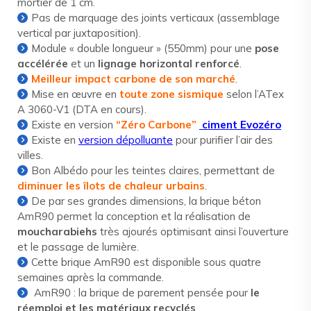
mortier de 1 cm.
Pas de marquage des joints verticaux (assemblage
vertical par juxtaposition).
Module « double longueur » (550mm) pour une
pose
accélérée
et un
lignage horizontal renforcé
.
Meilleur impact carbone de son marché
.
Mise en œuvre en
toute zone sismique
selon l’ATex
A 3060-V1 (DTA en cours).
Existe en version
“Zéro Carbone”
ciment Evozéro
Existe en
version dépolluante
pour purifier l’air des
villes.
Bon Albédo pour les teintes claires, permettant de
diminuer les îlots de chaleur urbains
.
De par ses grandes dimensions, la brique béton
AmR90 permet la conception et la réalisation de
moucharabiehs
très ajourés optimisant ainsi l’ouverture
et le passage de lumière.
Cette brique AmR90 est disponible sous quatre
semaines après la commande.
AmR90 : la brique de parement pensée pour
le
réemploi et les matériaux recyclés