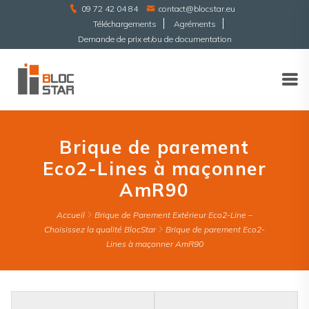
09 72 42 04 84
contact@blocstar.eu
Téléchargements
Agréments
Demande de prix et/ou de documentation
Brique de parement
Eco2-Lines à maçonner
AmR90
Accueil
Brique de Parement Extérieur Eco2-Line –
Choisissez la qualité BlocStar
Brique de parement Eco2-
Lines à maçonner AmR90