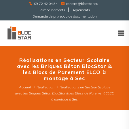
09 72 42 04 84
contact@blocstar.eu
Téléchargements
Agréments
Demande de prix et/ou de documentation
Réalisations en Secteur Scolaire
avec les Briques Béton BlocStar &
les Blocs de Parement ELCO à
montage à Sec
Accueil
Réalisation
Réalisations en Secteur Scolaire
avec les Briques Béton BlocStar & les Blocs de Parement ELCO
à montage à Sec