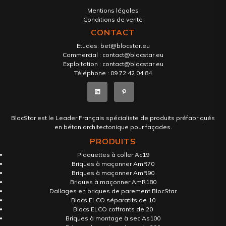
Mentions légales
Conditions de vente
CONTACT
Etudes:
bet@blocstar.eu
Commercial :
contact@blocstar.eu
Exploitation :
contact@blocstar.eu
Téléphone :
09 72 42 04 84
BlocStar est le Leader Français spécialiste de produits préfabriqués
en béton architectonique pour façades.
PRODUITS
Plaquettes à coller Ac19
Briques à maçonner AmR70
Briques à maçonner AmR90
Briques à maçonner AmR180
Dallages en briques de parement BlocStar
Blocs ELCO séparatifs de 10
Blocs ELCO coffrants de 20
Briques à montage à sec As100