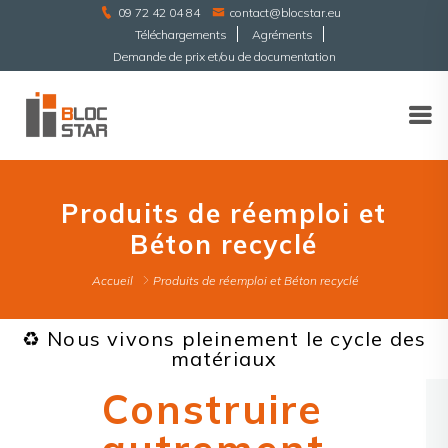
09 72 42 04 84
contact@blocstar.eu
Téléchargements
Agréments
Demande de prix et/ou de documentation
Produits de réemploi et
Béton recyclé
Accueil
Produits de réemploi et Béton recyclé
♻️ Nous vivons pleinement le cycle des
matériaux
Construire