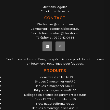
Mentions légales
Conditions de vente
CONTACT
Etudes:
bet@blocstar.eu
Commercial :
contact@blocstar.eu
Exploitation :
contact@blocstar.eu
Téléphone :
09 72 42 04 84
BlocStar est le Leader Français spécialiste de produits préfabriqués
en béton architectonique pour façades.
PRODUITS
Plaquettes à coller Ac19
Briques à maçonner AmR70
Briques à maçonner AmR90
Briques à maçonner AmR180
Dallages en briques de parement BlocStar
Blocs ELCO séparatifs de 10
Blocs ELCO coffrants de 20
Briques à montage à sec As100