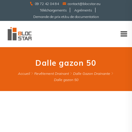
09 72 42 04 84
contact@blocstar.eu
Téléchargements
Agréments
Demande de prix et/ou de documentation
Dalle gazon 50
Accueil
Revêtement Drainant
Dalle Gazon Drainante
Dalle gazon 50