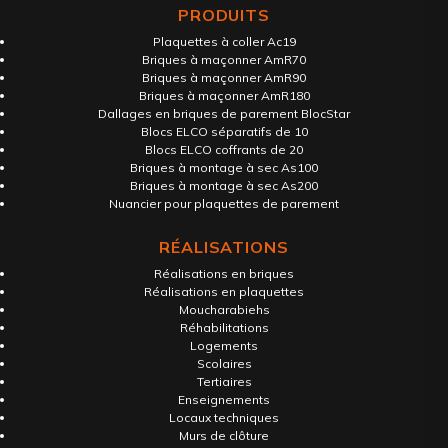
PRODUITS
Plaquettes à coller Ac19
Briques à maçonner AmR70
Briques à maçonner AmR90
Briques à maçonner AmR180
Dallages en briques de parement BlocStar
Blocs ELCO séparatifs de 10
Blocs ELCO coffrants de 20
Briques à montage à sec As100
Briques à montage à sec As200
Nuancier pour plaquettes de parement
RÉALISATIONS
Réalisations en briques
Réalisations en plaquettes
Moucharabiehs
Réhabilitations
Logements
Scolaires
Tertiaires
Enseignements
Locaux techniques
Murs de clôture