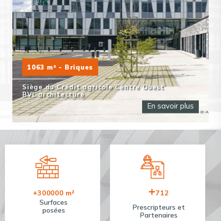
1063 m² - Briques
Siège du Crédit agricole Centre Ouest
BVL architecture
En savoir plus
+
+
300000
m²
712
Surfaces
Prescripteurs et
posées
Partenaires