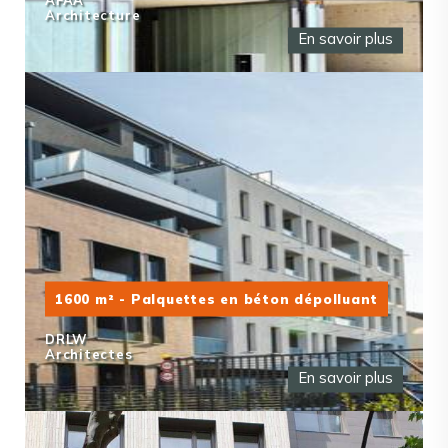
Architecture
En savoir plus
1600 m² - Palquettes en béton dépolluant
DRLW
Architectes
En savoir plus