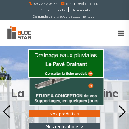
09 72 42 04 84
contact@blocstar.eu
Téléchargements
Agréments
Demande de prix et/ou de documentation
-
La
B
rique E
co
Line
2
Nos produits >
Nos réalisations >