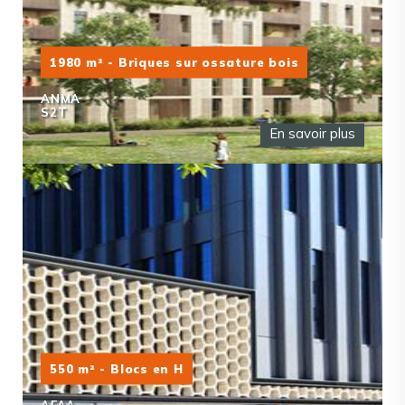
1980 m² - Briques sur ossature bois
ANMA
S2T
En savoir plus
550 m² - Blocs en H
AFAA