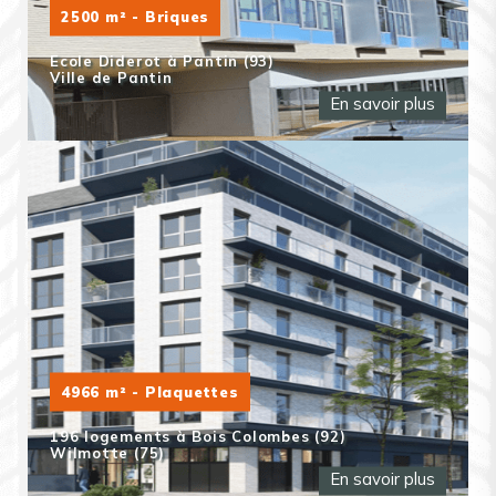
2500 m² - Briques
Ecole Diderot à Pantin (93)
Ville de Pantin
En savoir plus
4966 m² - Plaquettes
196 logements à Bois Colombes (92)
Wilmotte (75)
En savoir plus