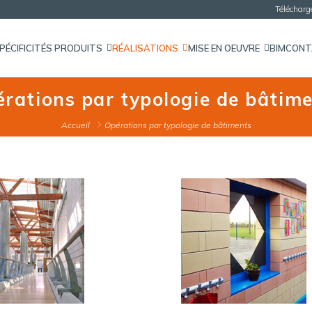
Téléchar
PÉCIFICITÉS PRODUITS
RÉALISATIONS
MISE EN OEUVRE
BIM
CON
rations par typologie de bâtim
Accueil
Opérations par typologie de bâtiments