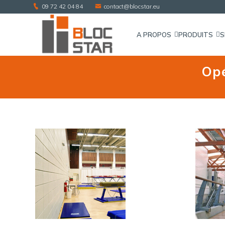
09 72 42 04 84
contact@blocstar.eu
A PROPOS
PRODUITS
S
Opé