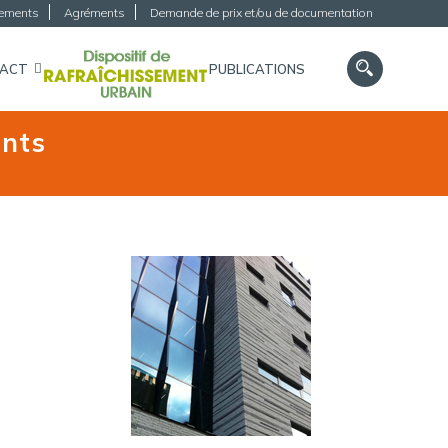
gements
Agréments
Demande de prix et/ou de documentation
TACT
PUBLICATIONS
ents