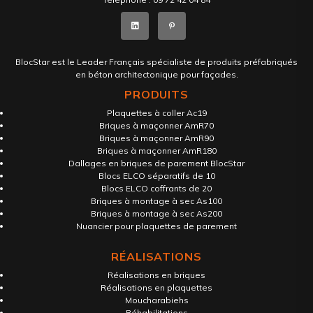
BlocStar est le Leader Français spécialiste de produits préfabriqués
en béton architectonique pour façades.
PRODUITS
Plaquettes à coller Ac19
Briques à maçonner AmR70
Briques à maçonner AmR90
Briques à maçonner AmR180
Dallages en briques de parement BlocStar
Blocs ELCO séparatifs de 10
Blocs ELCO coffrants de 20
Briques à montage à sec As100
Briques à montage à sec As200
Nuancier pour plaquettes de parement
RÉALISATIONS
Réalisations en briques
Réalisations en plaquettes
Moucharabiehs
Réhabilitations