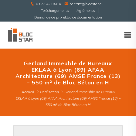
09 72 42 04 84
contact@blocstar.eu
Téléchargements
Agréments
Demande de prix et/ou de documentation
Gerland Immeuble de Bureaux
EKLAA à Lyon (69) AFAA
Architecture (69) AMSE France (13)
– 550 m² de Bloc Béton en H
Accueil
Réalisation
Gerland Immeuble de Bureaux
EKLAA à Lyon (69) AFAA Architecture (69) AMSE France (13) –
550 m² de Bloc Béton en H