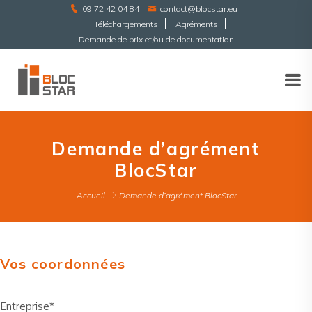
09 72 42 04 84
contact@blocstar.eu
Téléchargements
Agréments
Demande de prix et/ou de documentation
Demande d’agrément
BlocStar
Accueil
Demande d’agrément BlocStar
Vos coordonnées
Entreprise*