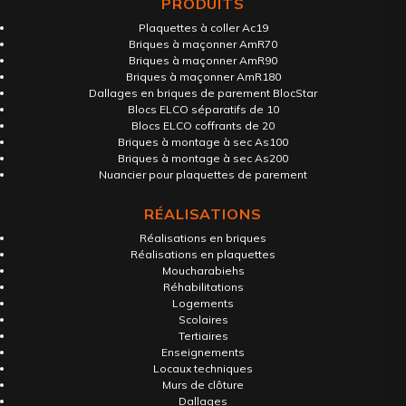
PRODUITS
Plaquettes à coller Ac19
Briques à maçonner AmR70
Briques à maçonner AmR90
Briques à maçonner AmR180
Dallages en briques de parement BlocStar
Blocs ELCO séparatifs de 10
Blocs ELCO coffrants de 20
Briques à montage à sec As100
Briques à montage à sec As200
Nuancier pour plaquettes de parement
RÉALISATIONS
Réalisations en briques
Réalisations en plaquettes
Moucharabiehs
Réhabilitations
Logements
Scolaires
Tertiaires
Enseignements
Locaux techniques
Murs de clôture
Dallages