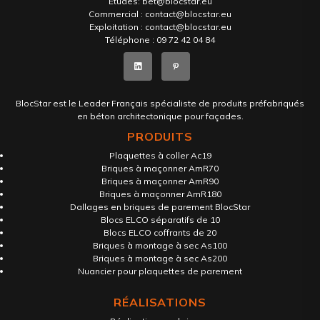
Etudes:
bet@blocstar.eu
Commercial :
contact@blocstar.eu
Exploitation :
contact@blocstar.eu
Téléphone :
09 72 42 04 84
BlocStar est le Leader Français spécialiste de produits préfabriqués
en béton architectonique pour façades.
PRODUITS
Plaquettes à coller Ac19
Briques à maçonner AmR70
Briques à maçonner AmR90
Briques à maçonner AmR180
Dallages en briques de parement BlocStar
Blocs ELCO séparatifs de 10
Blocs ELCO coffrants de 20
Briques à montage à sec As100
Briques à montage à sec As200
Nuancier pour plaquettes de parement
RÉALISATIONS