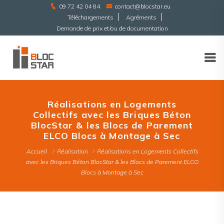
09 72 42 04 84
contact@blocstar.eu
Téléchargements
Agréments
Demande de prix et/ou de documentation
Réalisations en Logements
Collectifs avec les Briques Béton
BlocStar & les Blocs de Parement
ELCO Blocs à Montage à Sec
Accueil
Réalisation
Réalisations en Logements Collectifs
avec les Briques Béton BlocStar & les Blocs de Parement ELCO
Blocs à Montage à Sec