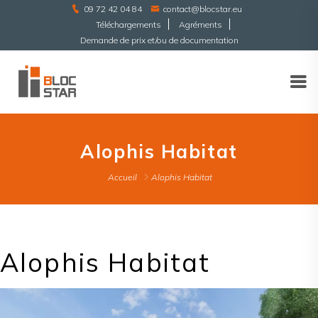
09 72 42 04 84
contact@blocstar.eu
Téléchargements
Agréments
Demande de prix et/ou de documentation
Alophis Habitat
Accueil
Alophis Habitat
Alophis Habitat