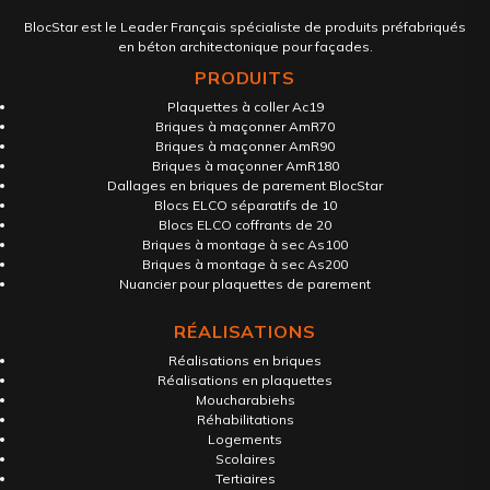
BlocStar est le Leader Français spécialiste de produits préfabriqués
en béton architectonique pour façades.
PRODUITS
Plaquettes à coller Ac19
Briques à maçonner AmR70
Briques à maçonner AmR90
Briques à maçonner AmR180
Dallages en briques de parement BlocStar
Blocs ELCO séparatifs de 10
Blocs ELCO coffrants de 20
Briques à montage à sec As100
Briques à montage à sec As200
Nuancier pour plaquettes de parement
RÉALISATIONS
Réalisations en briques
Réalisations en plaquettes
Moucharabiehs
Réhabilitations
Logements
Scolaires
Tertiaires