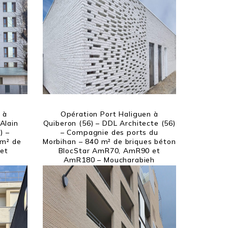
 à
Opération Port Haliguen à
Alain
Quiberon (56) – DDL Architecte (56)
) –
– Compagnie des ports du
 m² de
Morbihan – 840 m² de briques béton
 et
BlocStar AmR70, AmR90 et
AmR180 – Moucharabieh