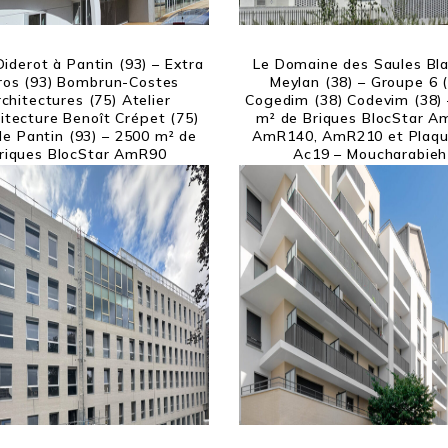
Diderot à Pantin (93) – Extra
Le Domaine des Saules Bl
ros (93) Bombrun-Costes
Meylan (38) – Groupe 6 
chitectures (75) Atelier
Cogedim (38) Codevim (38)
hitecture Benoît Crépet (75)
m² de Briques BlocStar A
 de Pantin (93) – 2500 m² de
AmR140, AmR210 et Plaqu
riques BlocStar AmR90
Ac19 – Moucharabieh