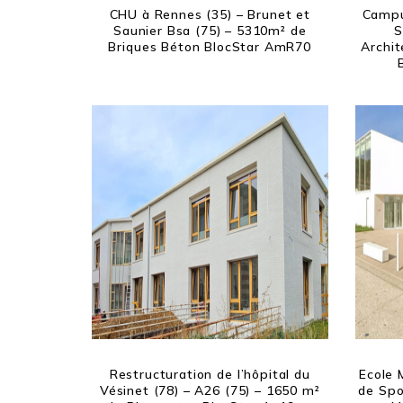
CHU à Rennes (35) – Brunet et
Campus
Saunier Bsa (75) – 5310m² de
S
Briques Béton BlocStar AmR70
Archit
Restructuration de l’hôpital du
Ecole 
Vésinet (78) – A26 (75) – 1650 m²
de Spo