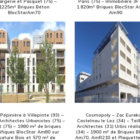
argerie et Pasquet (75) –
Paris (75) – Immobilière 3F 
1225m² Briques Béton
1.820m² Briques BlocStar 
BlocStarAm70
Am90
 Pépinière à Villepinte (93) –
Cosmopoly – Zac Eurek
rchitectes Urbanistes (75) –
Castelnau le Lez (34) – Tail
t (75) – 1980 m² de briques
Architectes (31) Urbis réali
ifiques BlocStar Am80 sur
(34) – 1900 m² de Briques B
sature Bois et 570 m² de
Am70, AmR210 et Plaquett