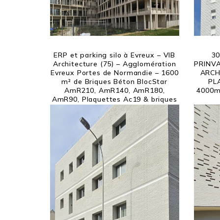
ERP et parking silo à Evreux – VIB
30
Architecture (75) – Agglomération
PRINVA
Evreux Portes de Normandie – 1600
ARCH
m² de Briques Béton BlocStar
PL
AmR210, AmR140, AmR180,
4000m²
AmR90, Plaquettes Ac19 & briques
à abeilles BeeStar sur ossature bois
(FOB)