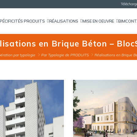
Téléchar
PÉCIFICITÉS PRODUITS
RÉALISATIONS
MISE EN OEUVRE
BIM
CON
alisations en Brique Béton – Bloc
ération par typologie
Par Typologie de PRODUITS
Réalisations en Brique B