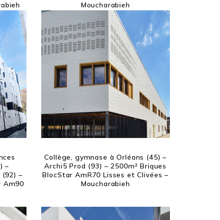
rabieh
Moucharabieh
ances
Collège, gymnase à Orléans (45) –
) –
Archi5 Prod (93) – 2500m² Briques
 (92) –
BlocStar AmR70 Lisses et Clivées –
ar Am90
Moucharabieh