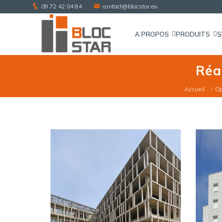
09 72 42 04 84
contact@blocstar.eu
A PROPOS
PRODUITS
S
Ré
Accueil
Op