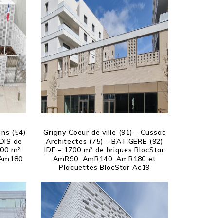
ns (54)
Grigny Coeur de ville (91) – Cussac
SDIS de
Architectes (75) – BATIGERE (92)
500 m²
IDF – 1700 m² de briques BlocStar
 Am180
AmR90, AmR140, AmR180 et
Plaquettes BlocStar Ac19