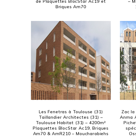
de Plaquettes BlocStar Ac19 et
– M
Briques Am70
Les Fenetras à Toulouse (31)
Zac la
Taillandier Architectes (31) –
Anma A
Toulouse Habitat (31) – 4200m²
Piche
Plaquettes BlocStar Ac19, Briques
spéc
Am70 & AmR210 – Moucharabiehs
Os