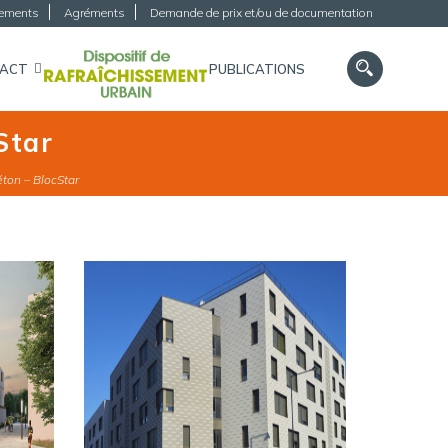
gements
Agréments
Demande de prix et/ou de documentation
TACT
PUBLICATIONS
Star
éton – BlocStar