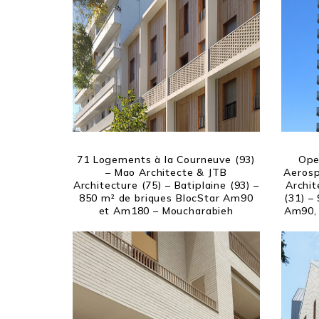
71 Logements à la Courneuve (93)
Ope
– Mao Architecte & JTB
Aerosp
Architecture (75) – Batiplaine (93) –
Archit
850 m² de briques BlocStar Am90
(31) –
et Am180 – Moucharabieh
Am90, 