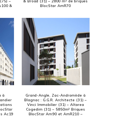
(75) –
& Broad (31) – 2800 m² de briques
As100 &
BlocStar AmR70
a à
Grand-Angle, Zac-Andromède à
landier
Blagnac : G.G.R. Architecte (31) –
sations
Vinci Immobilier (31) – Altarea
locStar
Cogedim (31) – 5850m² Briques
es Ac19
BlocStar Am90 et AmR210 –