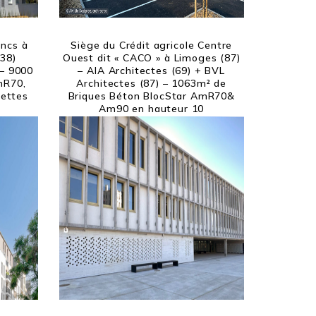
ancs à
Siège du Crédit agricole Centre
(38)
Ouest dit « CACO » à Limoges (87)
 – 9000
– AIA Architectes (69) + BVL
mR70,
Architectes (87) – 1063m² de
ettes
Briques Béton BlocStar AmR70&
Am90 en hauteur 10