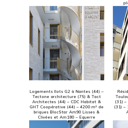
pl
Logements Ilots G2 à Nantes (44) –
Résid
Tectone architecture (75) & Tact
Toulo
Architectes (44) – CDC Habitat &
(31) –
GHT Coopérative (44) – 4200 m² de
(31) –
briques BlocStar Am90 Lisses &
Clivées et Am180 – Equerre
d’Argent 2020