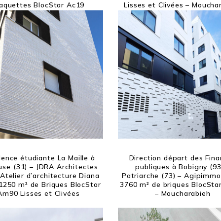
aquettes BlocStar Ac19
Lisses et Clivées – Moucha
ence étudiante La Maille à
Direction départ des Fin
use (31) – JDRA Architectes
publiques à Bobigny (93
 Atelier d’architecture Diana
Patriarche (73) – Agipimmo
 1250 m² de Briques BlocStar
3760 m² de briques BlocSt
Am90 Lisses et Clivées
– Moucharabieh