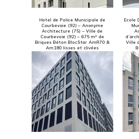
Hotel de Police Municipale de
Ecole 
Courbevoie (92) – Anonyme
Mu
Architecture (75) – Ville de
Ar
Courbevoie (92) – 675 m² de
d’arc
Briques Béton BlocStar AmR70 &
Ville
Am180 lisses et clivées
B