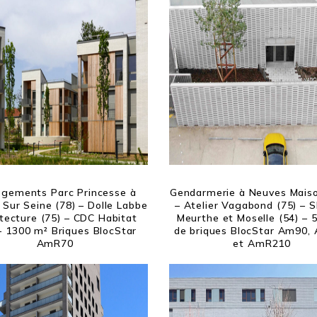
ogements Parc Princesse à
Gendarmerie à Neuves Maiso
 Sur Seine (78) – Dolle Labbe
– Atelier Vagabond (75) – 
tecture (75) – CDC Habitat
Meurthe et Moselle (54) – 
– 1300 m² Briques BlocStar
de briques BlocStar Am90,
AmR70
et AmR210