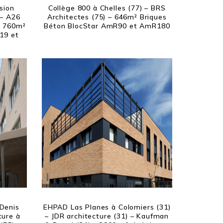
sion
Collège 800 à Chelles (77) – BRS
 – A26
Architectes (75) – 646m² Briques
 – 760m²
Béton BlocStar AmR90 et AmR180
19 et
Denis
EHPAD Las Planes à Colomiers (31)
ture à
– JDR architecture (31) – Kaufman