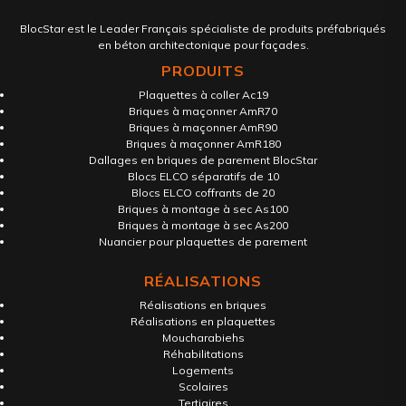
BlocStar est le Leader Français spécialiste de produits préfabriqués
en béton architectonique pour façades.
PRODUITS
Plaquettes à coller Ac19
Briques à maçonner AmR70
Briques à maçonner AmR90
Briques à maçonner AmR180
Dallages en briques de parement BlocStar
Blocs ELCO séparatifs de 10
Blocs ELCO coffrants de 20
Briques à montage à sec As100
Briques à montage à sec As200
Nuancier pour plaquettes de parement
RÉALISATIONS
Réalisations en briques
Réalisations en plaquettes
Moucharabiehs
Réhabilitations
Logements
Scolaires
Tertiaires