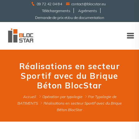
09 72 42 04 84
contact@blocstar.eu
Téléchargements
Agréments
Demande de prix et/ou de documentation
Réalisations en secteur
Sportif avec du Brique
Béton BlocStar
Accueil
Opération par typologie
Par Typologie de
BATIMENTS
Réalisations en secteur Sportif avec du Brique
Béton BlocStar