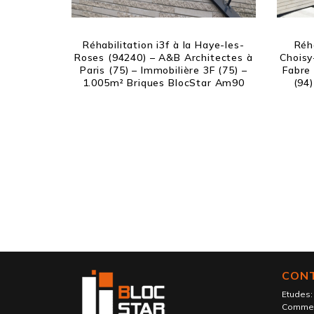
Réhabilitation i3f à la Haye-les-
Réha
Roses (94240) – A&B Architectes à
Choisy-
Paris (75) – Immobilière 3F (75) –
Fabre 
1.005m² Briques BlocStar Am90
(94
CON
Etudes
Commer