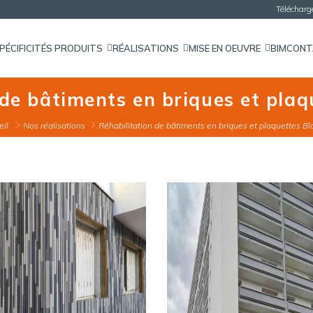
Téléchar
PÉCIFICITÉS PRODUITS
RÉALISATIONS
MISE EN OEUVRE
BIM
CON
n de bâtiments en briques et pla
eil
Nos réalisations
Réhabilitation de bâtiments en briques et plaquettes Bl