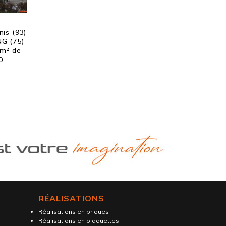
nis (93)
NG (75)
 m² de
0
RÉALISATIONS
Réalisations en briques
Réalisations en plaquettes