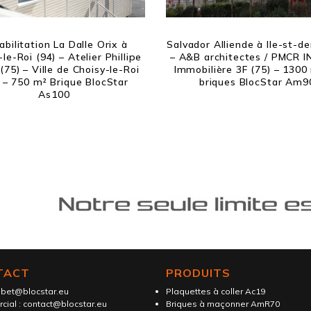
bilitation La Dalle Orix à
Salvador Alliende à Ile-st-de
le-Roi (94) – Atelier Phillipe
– A&B architectes / PMCR I
(75) – Ville de Choisy-le-Roi
Immobilière 3F (75) – 1300
) – 750 m² Brique BlocStar
briques BlocStar Am9
As100
TACT
PRODUITS
:
bet@blocstar.eu
Plaquettes à coller Ac19
cial :
contact@blocstar.eu
Briques à maçonner AmR70