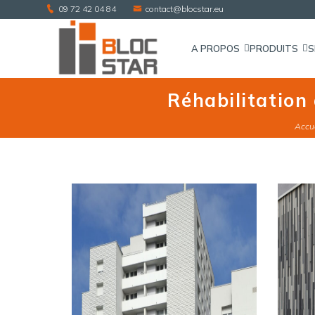
09 72 42 04 84
contact@blocstar.eu
A PROPOS
PRODUITS
S
Réhabilitatio
Accu