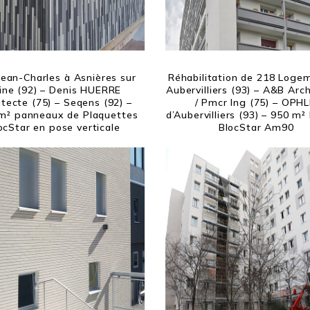
 Jean-Charles à Asnières sur
Réhabilitation de 218 Loge
ine (92) – Denis HUERRE
Aubervilliers (93) – A&B Arc
itecte (75) – Seqens (92) –
/ Pmcr Ing (75) – OPH
m² panneaux de Plaquettes
d’Aubervilliers (93) – 950 m²
ocStar en pose verticale
BlocStar Am90