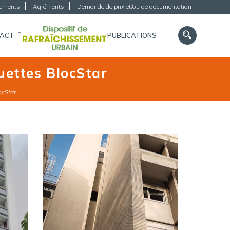
gements
Agréments
Demande de prix et/ou de documentation
TACT
PUBLICATIONS
quettes BlocStar
ocStar