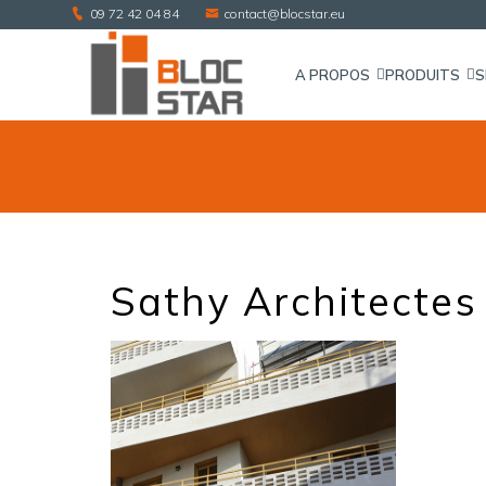
09 72 42 04 84
contact@blocstar.eu
A PROPOS
PRODUITS
S
Sathy Architectes