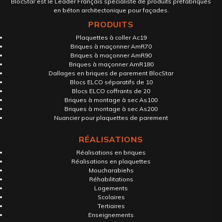
BlocStar est le Leader Français spécialiste de produits préfabriqués
en béton architectonique pour façades.
PRODUITS
Plaquettes à coller Ac19
Briques à maçonner AmR70
Briques à maçonner AmR90
Briques à maçonner AmR180
Dallages en briques de parement BlocStar
Blocs ELCO séparatifs de 10
Blocs ELCO coffrants de 20
Briques à montage à sec As100
Briques à montage à sec As200
Nuancier pour plaquettes de parement
RÉALISATIONS
Réalisations en briques
Réalisations en plaquettes
Moucharabiehs
Réhabilitations
Logements
Scolaires
Tertiaires
Enseignements