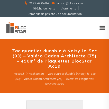
09 72 42 04 84
contact@blocstar.eu
Téléchargements
Agréments
Demande de prix et/ou de documentation
Zac quartier durable à Noisy-le-Sec
(93) – Valéro Gadan Architecte (75)
– 450m² de Plaquettes BlocStar
Ac19
Accueil
Réalisation
Zac quartier durable à Noisy-le-Sec
(93) – Valéro Gadan Architecte (75) – 450m² de Plaquettes
BlocStar Ac19