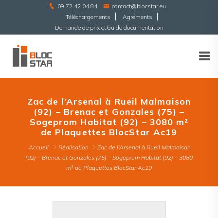
09 72 42 04 84
contact@blocstar.eu
Téléchargements
Agréments
Demande de prix et/ou de documentation
Zac de l’Arsenal à Rueil Malmaison
(92) – Brenac et Gonzales (75) –
Sogeprom Habitat (92) – 3080 m²
de Plaquettes BlocStar Ac19
Accueil
Réalisation
Zac de l’Arsenal à Rueil Malmaison
(92) – Brenac et Gonzales (75) – Sogeprom Habitat (92) – 3080
m² de Plaquettes BlocStar Ac19