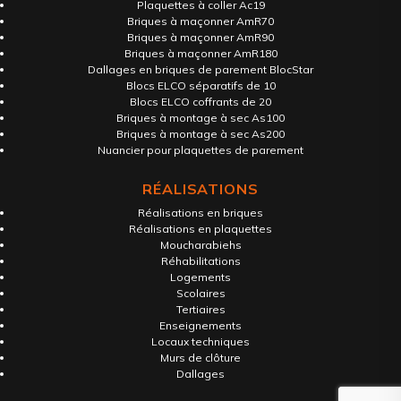
Plaquettes à coller Ac19
Briques à maçonner AmR70
Briques à maçonner AmR90
Briques à maçonner AmR180
Dallages en briques de parement BlocStar
Blocs ELCO séparatifs de 10
Blocs ELCO coffrants de 20
Briques à montage à sec As100
Briques à montage à sec As200
Nuancier pour plaquettes de parement
RÉALISATIONS
Réalisations en briques
Réalisations en plaquettes
Moucharabiehs
Réhabilitations
Logements
Scolaires
Tertiaires
Enseignements
Locaux techniques
Murs de clôture
Dallages