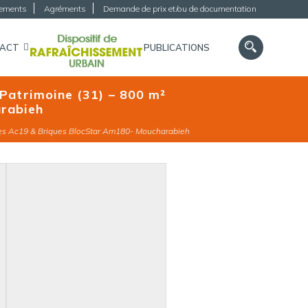
gements
Agréments
Demande de prix et/ou de documentation
TACT
PUBLICATIONS
 Patrimoine (31) – 800 m²
rabieh
ttes Ac19 & Briques BlocStar Am180- Moucharabieh