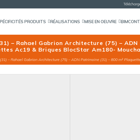
Téléchar
PÉCIFICITÉS PRODUITS
RÉALISATIONS
MISE EN OEUVRE
BIM
CON
31) – Rahael Gabrion Architecture (75) – ADN
ettes Ac19 & Briques BlocStar Am180- Moucha
 (31) – Rahael Gabrion Architecture (75) – ADN Patrimoine (31) – 800 m² Plaque