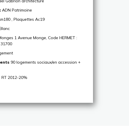
ël Gabrion architecture
:
ADN Patrimoine
Am180
,
Plaquettes Ac19
Blanc
Monges 1 Avenue Monge, Code HERMET :
 31700
gement
ents
90 logements sociaux/en accession +
l RT 2012-20%