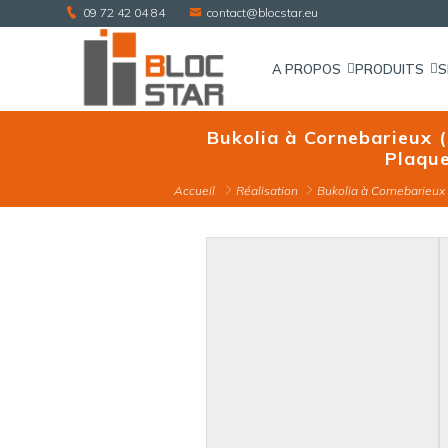
09 72 42 04 84
contact@blocstar.eu
A PROPOS
PRODUITS
S
Bukolia à Cornebarieux (
Plaqu
Accueil
Réalisation
Bukolia à Cornebarieux