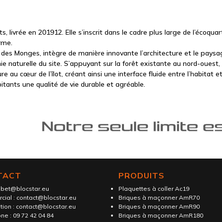
 livrée en 201912. Elle s’inscrit dans le cadre plus large de l’écoqu
rme.
 des Monges, intègre de manière innovante l’architecture et le paysag
naturelle du site. S’appuyant sur la forêt existante au nord-ouest, le
re au cœur de l’îlot, créant ainsi une interface fluide entre l’habita
bitants une qualité de vie durable et agréable.
TACT
PRODUITS
:
bet@blocstar.eu
Plaquettes à coller Ac19
cial :
contact@blocstar.eu
Briques à maçonner AmR70
tion :
contact@blocstar.eu
Briques à maçonner AmR90
ne :
09 72 42 04 84
Briques à maçonner AmR180