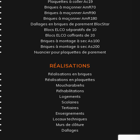
Plaquettes à coller Ac19
Briques à maçonner AmR70
Briques à maçonner AmR90
Briques à maçonner AmR180
Dallages en briques de parement BlocStar
Blocs ELCO séparatifs de 10
Blocs ELCO coffrants de 20
Briques à montage à sec As100
Briques à montage à sec As200
Nuancier pour plaquettes de parement
RÉALISATIONS
Réalisations en briques
Réalisations en plaquettes
Moucharabiehs
Réhabilitations
Logements
Scolaires
Tertiaires
Enseignements
Locaux techniques
Murs de clôture
Dallages