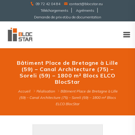
09 72 42 04 84
contact@blocstar.eu
Téléchargements
Agréments
Demande de prix et/ou de documentation
Bâtiment Place de Bretagne à Lille
(59) – Canal Architecture (75) –
Soreli (59) – 1800 m² Blocs ELCO
BlocStar
Accueil
Réalisation
Bâtiment Place de Bretagne à Lille
(59) – Canal Architecture (75) – Soreli (59) – 1800 m² Blocs
ELCO BlocStar