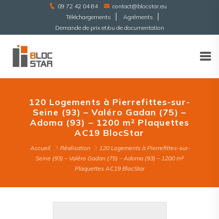
09 72 42 04 84
contact@blocstar.eu
Téléchargements
Agréments
Demande de prix et/ou de documentation
120 Logements à Pierrefittes-sur-
Seine (93) – Valéro Gadan (75) –
Adoma (93) – 1200 m² Plaquettes
AC19 BlocStar
Accueil
Réalisation
120 Logements à Pierrefittes-sur-
Seine (93) – Valéro Gadan (75) – Adoma (93) – 1200 m²
Plaquettes AC19 BlocStar