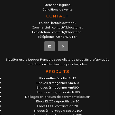
Mentions légales
Conditions de vente
CONTACT
Etudes:
bet@blocstar.eu
Commercial :
contact@blocstar.eu
Exploitation :
contact@blocstar.eu
Téléphone :
09 72 42 04 84
BlocStar est le Leader Français spécialiste de produits préfabriqués
en béton architectonique pour façades.
PRODUITS
Plaquettes à coller Ac19
Briques à maçonner AmR70
Briques à maçonner AmR90
Briques à maçonner AmR180
Dallages en briques de parement BlocStar
Blocs ELCO séparatifs de 10
Blocs ELCO coffrants de 20
Briques à montage à sec As100