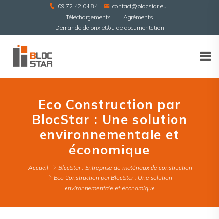
09 72 42 04 84
contact@blocstar.eu
Téléchargements
Agréments
Demande de prix et/ou de documentation
Eco Construction par
BlocStar : Une solution
environnementale et
économique
Accueil
BlocStar : Entreprise de matériaux de construction
Eco Construction par BlocStar : Une solution
environnementale et économique