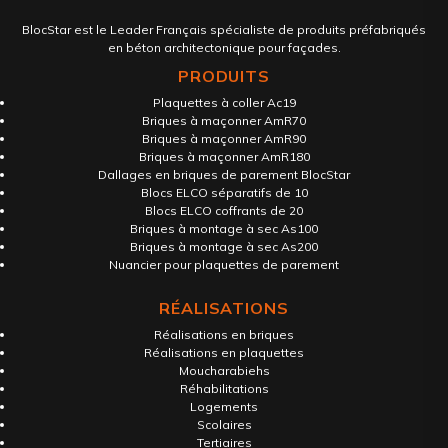
BlocStar est le Leader Français spécialiste de produits préfabriqués
en béton architectonique pour façades.
PRODUITS
Plaquettes à coller Ac19
Briques à maçonner AmR70
Briques à maçonner AmR90
Briques à maçonner AmR180
Dallages en briques de parement BlocStar
Blocs ELCO séparatifs de 10
Blocs ELCO coffrants de 20
Briques à montage à sec As100
Briques à montage à sec As200
Nuancier pour plaquettes de parement
RÉALISATIONS
Réalisations en briques
Réalisations en plaquettes
Moucharabiehs
Réhabilitations
Logements
Scolaires
Tertiaires