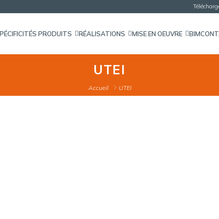
Téléchar
PÉCIFICITÉS PRODUITS
RÉALISATIONS
MISE EN OEUVRE
BIM
CON
UTEI
Accueil
UTEI