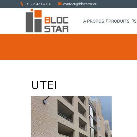
09 72 42 04 84
contact@blocstar.eu
A PROPOS
PRODUITS
S
UTEI