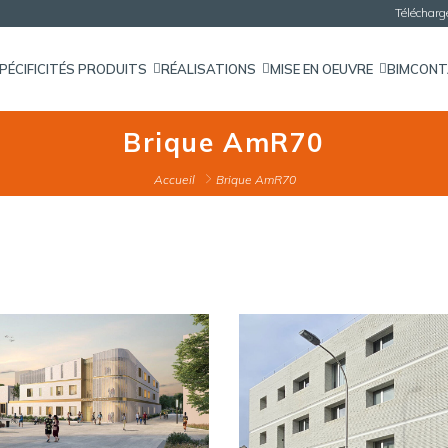
Téléchar
PÉCIFICITÉS PRODUITS
RÉALISATIONS
MISE EN OEUVRE
BIM
CON
Brique AmR70
Accueil
Brique AmR70