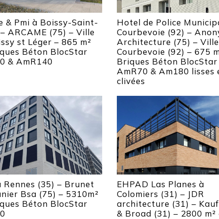
e & Pmi à Boissy-Saint-
Hotel de Police Municip
 – ARCAME (75) – Ville
Courbevoie (92) – Ano
ssy st Léger – 865 m²
Architecture (75) – Vill
iques Béton BlocStar
Courbevoie (92) – 675 
0 & AmR140
Briques Béton BlocStar
AmR70 & Am180 lisses 
clivées
 Rennes (35) – Brunet
EHPAD Las Planes à
unier Bsa (75) – 5310m²
Colomiers (31) – JDR
iques Béton BlocStar
architecture (31) – Ka
0
& Broad (31) – 2800 m²