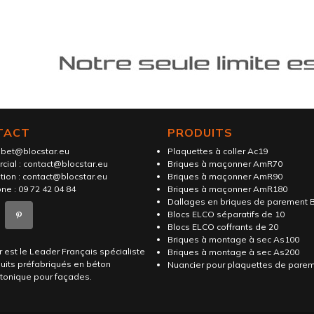
TACT
PRODUITS
:
bet@blocstar.eu
Plaquettes à coller Ac19
cial :
contact@blocstar.eu
Briques à maçonner AmR70
tion :
contact@blocstar.eu
Briques à maçonner AmR90
ne :
09 72 42 04 84
Briques à maçonner AmR180
Dallages en briques de parement B
Blocs ELCO séparatifs de 10
Blocs ELCO coffrants de 20
Briques à montage à sec As100
r est le Leader Français spécialiste
Briques à montage à sec As200
uits préfabriqués en béton
Nuancier pour plaquettes de pare
ctonique pour façades.