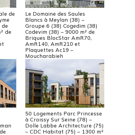
ale de
Le Domaine des Saules
nyme
Blancs à Meylan (38) –
e de
Groupe 6 (38) Cogedim (38)
m² de
Codevim (38) – 9000 m² de
Briques BlocStar AmR70,
et
AmR140, AmR210 et
Plaquettes Ac19 –
Moucharabieh
50 Logements Parc Princesse
à Croissy Sur Seine (78) –
ufman
Dolle Labbe Architecture (75)
 de
– CDC Habitat (75) – 1300 m²