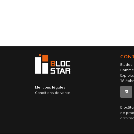
CON
Etudes
Commer
Exploita
Télépho
Mentions légales
Conditions de vente
BlocSta
de prod
archite