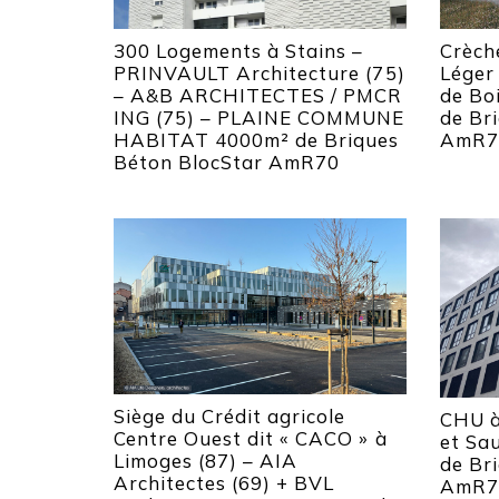
300 Logements à Stains –
Crèch
PRINVAULT Architecture (75)
Léger
– A&B ARCHITECTES / PMCR
de Boi
ING (75) – PLAINE COMMUNE
de Br
HABITAT 4000m² de Briques
AmR7
Béton BlocStar AmR70
Siège du Crédit agricole
CHU à
Centre Ouest dit « CACO » à
et Sa
Limoges (87) – AIA
de Br
Architectes (69) + BVL
AmR7