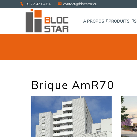
09 72 42 04 84
contact@blocstar.eu
A PROPOS
PRODUITS
S
Brique AmR70