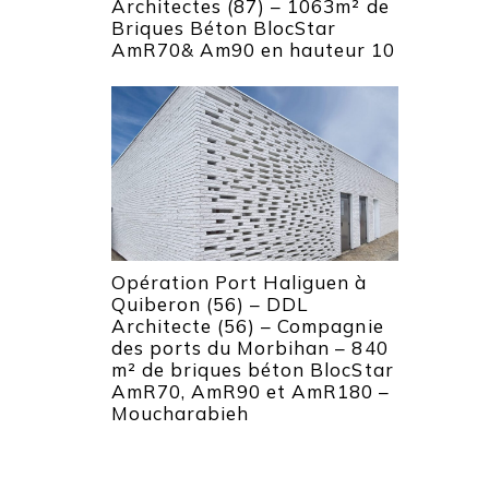
Architectes (87) – 1063m² de
Briques Béton BlocStar
AmR70& Am90 en hauteur 10
Opération Port Haliguen à
Quiberon (56) – DDL
Architecte (56) – Compagnie
des ports du Morbihan – 840
m² de briques béton BlocStar
AmR70, AmR90 et AmR180 –
Moucharabieh