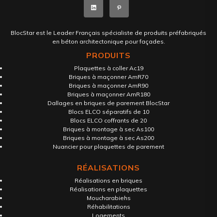
BlocStar est le Leader Français spécialiste de produits préfabriqués
en béton architectonique pour façades.
PRODUITS
Plaquettes à coller Ac19
Briques à maçonner AmR70
Briques à maçonner AmR90
Briques à maçonner AmR180
Dallages en briques de parement BlocStar
Blocs ELCO séparatifs de 10
Blocs ELCO coffrants de 20
Briques à montage à sec As100
Briques à montage à sec As200
Nuancier pour plaquettes de parement
RÉALISATIONS
Réalisations en briques
Réalisations en plaquettes
Moucharabiehs
Réhabilitations
Logements