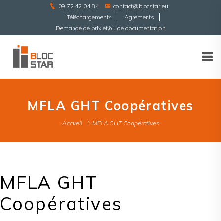
09 72 42 04 84
contact@blocstar.eu
Téléchargements
Agréments
Demande de prix et/ou de documentation
MFLA GHT Coopératives
Accueil
MFLA GHT Coopératives
MFLA GHT
Coopératives