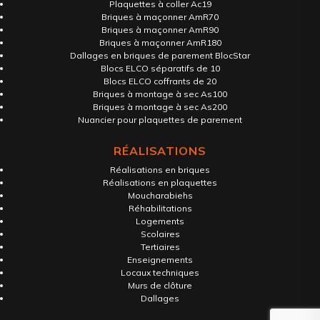
Plaquettes à coller Ac19
Briques à maçonner AmR70
Briques à maçonner AmR90
Briques à maçonner AmR180
Dallages en briques de parement BlocStar
Blocs ELCO séparatifs de 10
Blocs ELCO coffrants de 20
Briques à montage à sec As100
Briques à montage à sec As200
Nuancier pour plaquettes de parement
RÉALISATIONS
Réalisations en briques
Réalisations en plaquettes
Moucharabiehs
Réhabilitations
Logements
Scolaires
Tertiaires
Enseignements
Locaux techniques
Murs de clôture
Dallages