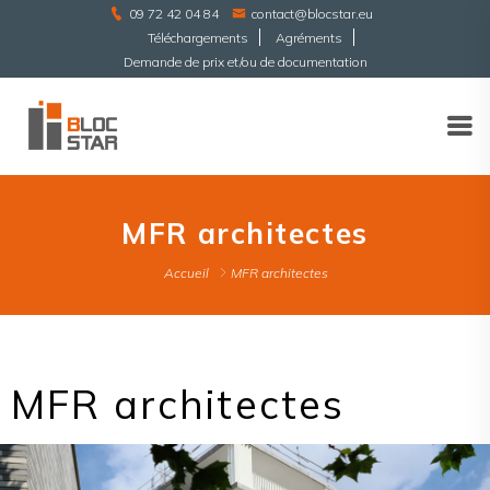
09 72 42 04 84
contact@blocstar.eu
Téléchargements
Agréments
Demande de prix et/ou de documentation
MFR architectes
Accueil
MFR architectes
MFR architectes