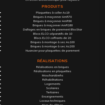
PRODUITS
Plaquettes à coller Ac19
Briques à maçonner AmR70
Briques à maçonner AmR90
Briques à maçonner AmR180
Dallages en briques de parement BlocStar
Blocs ELCO séparatifs de 10
Blocs ELCO coffrants de 20
Briques à montage à sec As100
Briques à montage à sec As200
Nuancier pour plaquettes de parement
RÉALISATIONS
Réalisations en briques
Réalisations en plaquettes
Moucharabiehs
Réhabilitations
Logements
Scolaires
Tertiaires
Enseignements
Locaux techniques
Murs de clôture