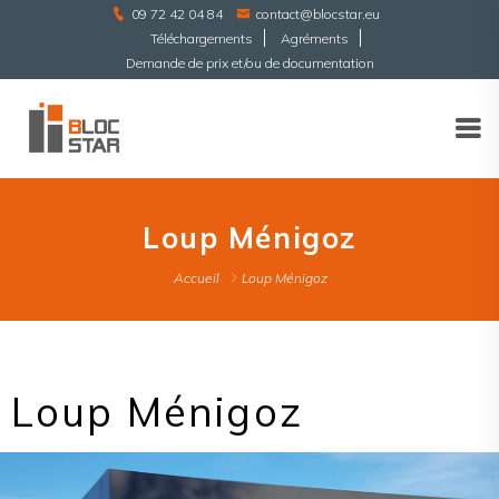
09 72 42 04 84
contact@blocstar.eu
Téléchargements
Agréments
Demande de prix et/ou de documentation
Loup Ménigoz
Accueil
Loup Ménigoz
Loup Ménigoz