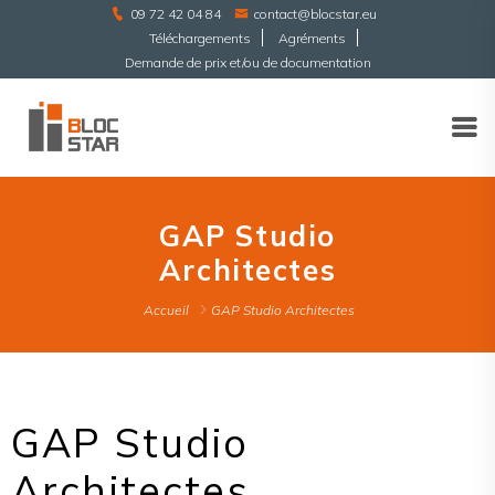
09 72 42 04 84
contact@blocstar.eu
Téléchargements
Agréments
Demande de prix et/ou de documentation
GAP Studio
Architectes
Accueil
GAP Studio Architectes
GAP Studio
Architectes