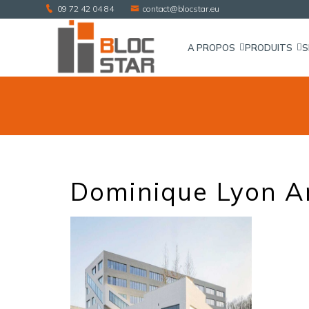
09 72 42 04 84
contact@blocstar.eu
A PROPOS
PRODUITS
S
Dominique Lyon A